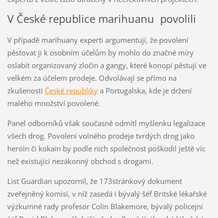
V České republice marihuanu povolili
V případě marihuany experti argumentují, že povolení
pěstovat ji k osobním účelům by mohlo do značné míry
oslabit organizovaný zločin a gangy, které konopí pěstují ve
velkém za účelem prodeje. Odvolávají se přímo na
zkušenosti
České republiky
a Portugalska, kde je držení
malého množství povolené.
Panel odborníků však současně odmítl myšlenku legalizace
všech drog. Povolení volného prodeje tvrdých drog jako
heroin či kokain by podle nich společnost poškodil ještě víc
než existující nezákonný obchod s drogami.
List Guardian upozornil, že 173stránkový dokument
zveřejněný komisí, v níž zasedá i bývalý šéf Britské lékařské
výzkumné rady profesor Colin Blakemore, bývalý policejní