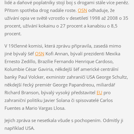
lidé a daňové poplatníky stojí boj s drogami stále více peněz.
Přitom spotřeba drog nadále roste.
OSN
odhaduje, že
užívání opia ve světě vzrostlo v desetiletí 1998 až 2008 o 35
procent, užívání kokainu o 27 procent a kanabisu o 8,5
procent.
V 19členné komisi, která zprávu připravila, zasedá mimo
jiné bývalý šéf
OSN
Kofi Annan, bývalí prezidenti Mexika
Ernesto Zedillo, Brazílie Fernando Henrique Cardoso,
Kolumbie César Gaviria, někdejší šéf americké centrální
banky Paul Volcker, exministr zahraničí USA George Schultz,
někdejší řecký premiér George Papandreou, miliardář
Richard Branson, bývalý vysoký představitel
EU
pro
zahraniční politiku Javier Solana či spisovatelé Carlos
Fuentes a Mario Vargas Llosa.
Jejich zpráva se nesetkala všude s pochopením. Odmítly ji
například USA.