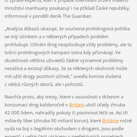
O zprávě expertů, kteří v případě tolerování držení malého
množství marihuany poukazují i na příklad České republiky,
informoval v pondělí deník The Guardian.
„Analýza důkazů ukazuje, že současná protidrogová politika
se míjí účinkem a v některých případech problém
prohlubuje. Užívání drog nezpůsobuje vždy problémy, ale to
tvůrci protidrogových kampaní sotva kdy přiznávají. Ve
skutečnosti většina uživatelů žádné významné problémy
nezažívá a existují důkazy, že za některých okolností může
mít užití drogy pozitivní účinek,“ uvedla komise složená
z vědců různých oborů, ale i policistů.
Navrhla proto, aby tresty, které v souvislosti s držením a
konzumací drog každoročně v
Británii
uloží úřady zhruba
42 000 lidem, nahradily pokuty či povinnost léčit se. Asi tři
miliardy liber (zhruba 90 miliard korun), které
Británie
ročně
vydá na boj s ilegálním obchodem s drogami, jsou podle
expertů z velké části utráceny v neefektivních projektech.