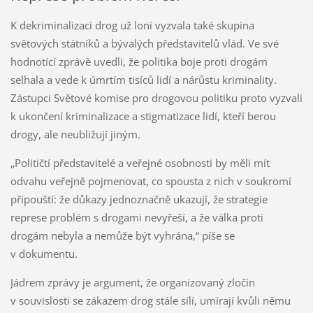
K dekriminalizaci drog už loni vyzvala také skupina
světových státníků a bývalých představitelů vlád. Ve své
hodnotící zprávě uvedli, že politika boje proti drogám
selhala a vede k úmrtím tisíců lidí a nárůstu kriminality.
Zástupci Světové komise pro drogovou politiku proto vyzvali
k ukončení kriminalizace a stigmatizace lidí, kteří berou
drogy, ale neubližují jiným.
„Političtí představitelé a veřejné osobnosti by měli mít
odvahu veřejně pojmenovat, co spousta z nich v soukromí
připouští: že důkazy jednoznačně ukazují, že strategie
represe problém s drogami nevyřeší, a že válka proti
drogám nebyla a nemůže být vyhrána,“ píše se
v dokumentu.
Jádrem zprávy je argument, že organizovaný zločin
v souvislosti se zákazem drog stále sílí, umírají kvůli němu