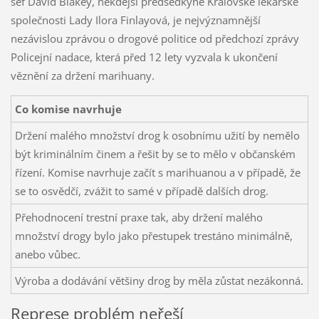
šéf David Blakey, někdejší předsedkyně Královské lékařské
společnosti Lady Ilora Finlayová, je nejvýznamnější
nezávislou zprávou o drogové politice od předchozí zprávy
Policejní nadace, která před 12 lety vyzvala k ukončení
věznění za držení marihuany.
Co komise navrhuje
Držení malého množství drog k osobnímu užití by nemělo
být kriminálním činem a řešit by se to mělo v občanském
řízení. Komise navrhuje začít s marihuanou a v případě, že
se to osvědčí, zvážit to samé v případě dalších drog.
Přehodnocení trestní praxe tak, aby držení malého
množství drogy bylo jako přestupek trestáno minimálně,
anebo vůbec.
Výroba a dodávání většiny drog by měla zůstat nezákonná.
Represe problém neřeší