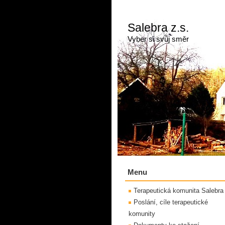
Salebra z.s.
Vyber si svůj směr
Menu
Terapeutická komunita Salebra
Poslání, cíle terapeutické
komunity