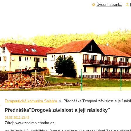
Úvodní stránka
Terapeutická komunita Salebra
>
Přednáška"Drogová závislost a její nás
Přednáška"Drogová závislost a její následky"
05.03.2012 13:42
Zdroj: www.znojmo.charita.cz