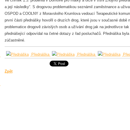
Ve čtvrtek 1.3. proběhla v Domově pro matky a otce v tísni Znojmo předn
a její následky“. S drogovou problematikou seznámil zaměstnance a uži
OSPOD a COOLNY z Moravského Krumlova vedoucí Terapeutické komunity 
první části přednášky hovořil o druzích drog, které jsou v současné době n
problematice drogově závislých osob a užívání drog jak na jednotlivce tak 
přednášející odpovídal na četné dotazy z řad posluchačů. Přednáška byla
zúčastněné.
Přednáška
Přednáška
Pře
Zpět