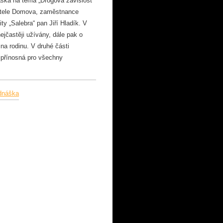
áška na téma „Drogová závislost
vatele Domova, zaměstnance
„Salebra“ pan Jiří Hladík. V
ejčastěji užívány, dále pak o
na rodinu. V druhé části
 přínosná pro všechny
dnáška