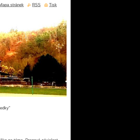
Mapa stránek
RSS
Tisk
ledky"