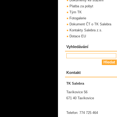
Dokumenty ke stažení
Platba za pobyt
Tým TK
Fotogalerie
Dokument ČT o TK Salebra
Kontakty Salebra z.s.
Dotace EU
Vyhledávání
Kontakt
TK Salebra
Tavíkovice 56
671 40 Tavíkovice
Telefon: 774 725 464